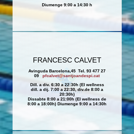
Diumenge 9:00 a 14:30 h
FRANCESC CALVET
Avinguda Barcelona,45 Tel. 93 477 27
09
pfcalvet@santjoandespi.cat
Dill. a div. 6:30 a 22:30h (El wellness
dill. a dij. 7:00 a 22:30, div.de 8:00 a
20:30h)
Dissabte 8:00 a 21:00h (El wellness de
8:00 a 18:00h) Diumenge 9:00 a 14:30h